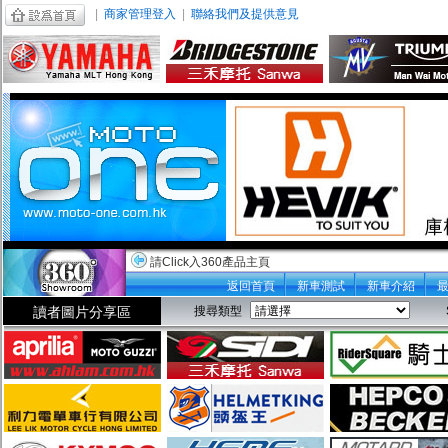
|
商家管理登入
|
聯絡我們及提供意見
請Click入360產品主頁
返回首頁
新車測試
新車介紹
讀者圖片分享區
搜尋類型