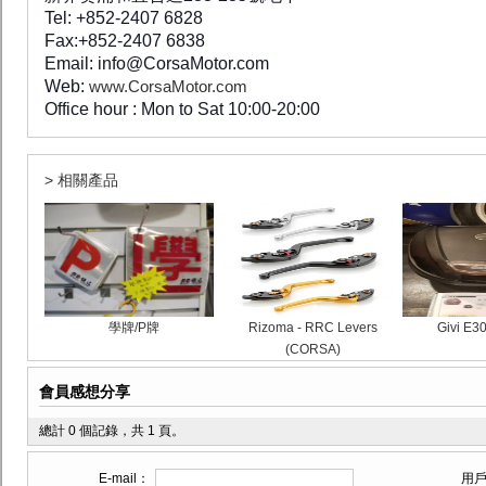
Tel: +852-2407 6828
Fax:+852-2407 6838
Email: info@CorsaMotor.com
Web:
www.CorsaMotor.com
Office hour : Mon to Sat 10:00-20:00
> 相關產品
學牌/P牌
Rizoma - RRC Levers
Givi 
(CORSA)
會員感想分享
總計 0 個記錄，共 1 頁。
E-mail：
用