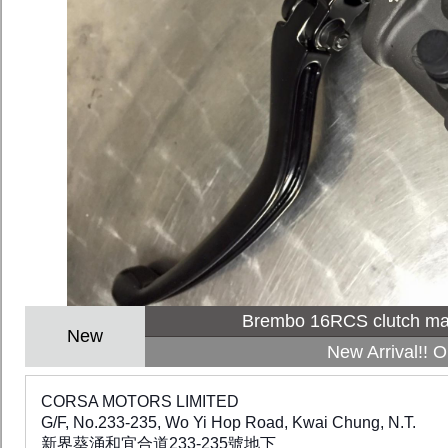
Brembo 16RCS clutch ma
New
New Arrival!! O
CORSA MOTORS LIMITED
G/F, No.233-235, Wo Yi Hop Road, Kwai Chung, N.T.
新界葵涌和宜合道233-235號地下