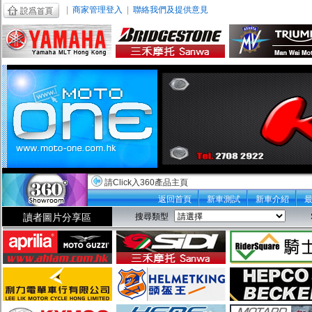
|
商家管理登入
|
聯絡我們及提供意見
請Click入360產品主頁
返回首頁
新車測試
新車介紹
讀者圖片分享區
搜尋類型