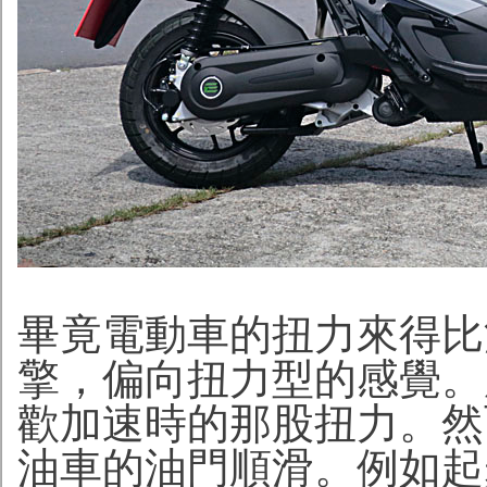
畢竟電動車的扭力來得比
擎，偏向扭力型的感覺。
歡加速時的那股扭力。然
油車的油門順滑。例如起