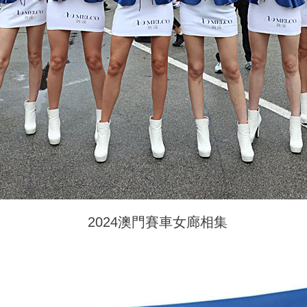
2024澳門賽車女廊相集