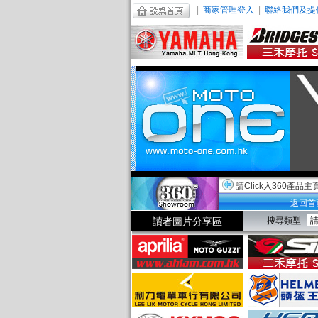
|
商家管理登入
|
聯絡我們及提
請Click入360產品主
返回首
讀者圖片分享區
搜尋類型