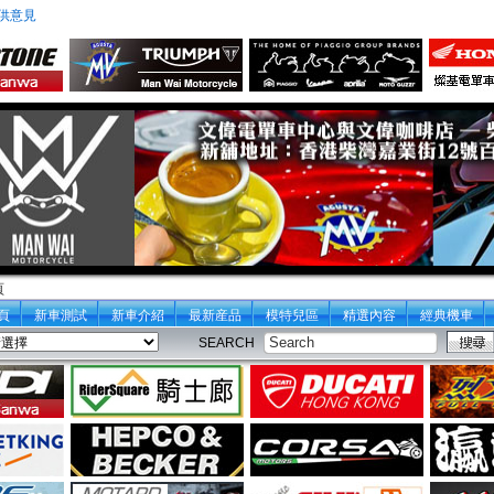
供意見
頁
頁
新車測試
新車介紹
最新産品
模特兒區
精選內容
經典機車
SEARCH