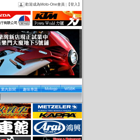
歡迎成為Moto-One會員
|
【登入】
Motogp
WSBK
業內新聞
趣味專題