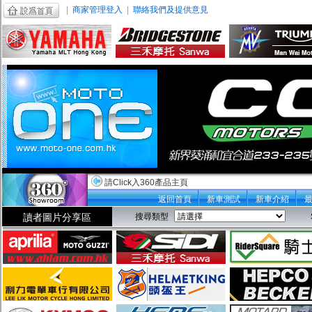
|
商家管理登入
|
聯絡我們及提供意見
請Click入360產品主頁
返回首頁
新車測試
新車介紹
讀者圖片分享區
搜尋類型