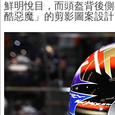
鮮明悅目，而頭盔背後側
酷惡魔」的剪影圖案設計