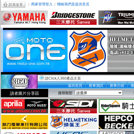
|
商家管理登入
|
聯絡我們及提供意見
請Click入360產品主頁
返回首頁
新車測試
新車介紹
讀者圖片分享區
搜尋類型