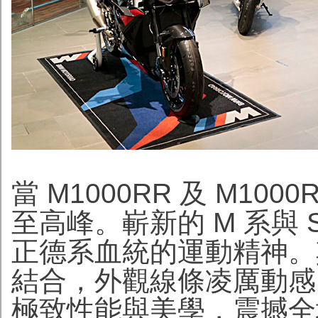
當 M1000RR 及 M1
至高峰。嶄新的 M 系與
正德系血統的運動精神。
結合，外觀線條凌厲動感
極致性能與美學，震撼全