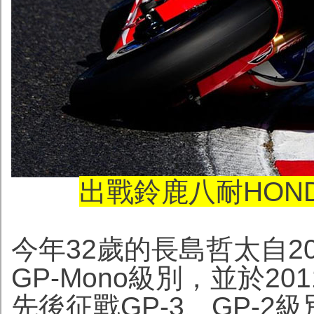
出戰鈴鹿八耐HONDA
今年32歲的長島哲太自2
GP-Mono級別，並於2
先後征戰GP-3、GP-2