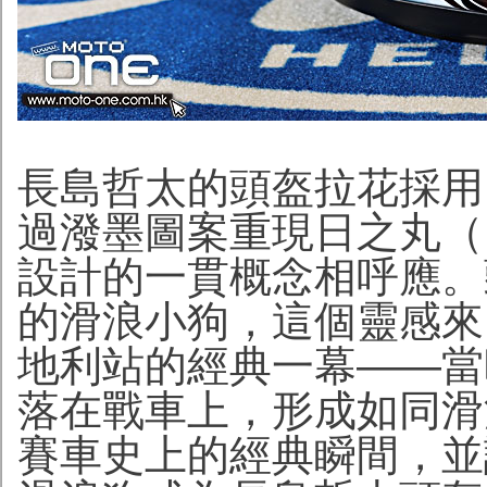
長島哲太的
頭盔拉花採用
過潑墨圖案重現日之丸（
設計的一貫概念相呼應。
的滑浪小狗，這個靈感來自
地利站的經典一幕——當
落在戰車上，形成如同滑
賽車史上的經典瞬間，並