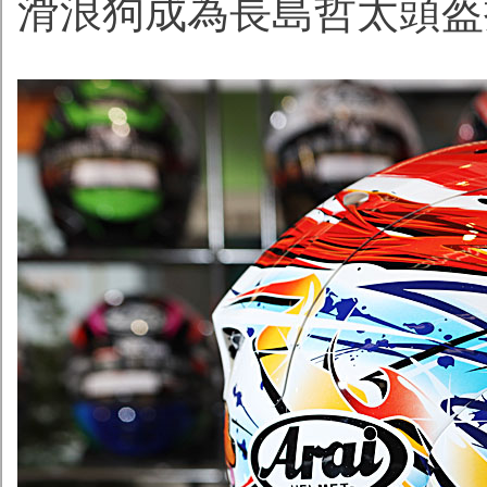
滑浪狗成為長島哲太頭盔