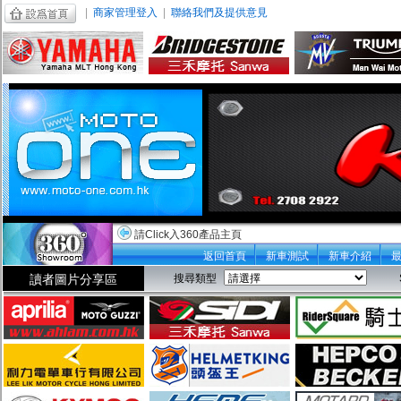
|
商家管理登入
|
聯絡我們及提供意見
請Click入360產品主頁
返回首頁
新車測試
新車介紹
讀者圖片分享區
搜尋類型