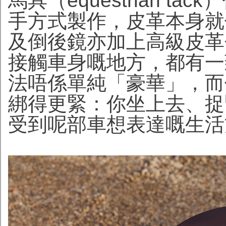
馬具（equestrian 
手方式製作，皮革本身就
及倒後鏡亦加上高級皮革
接觸車身嘅地方，都有一
法唔係單純「豪華」，而
綁得更緊：你坐上去、捉
受到呢部車想表達嘅生