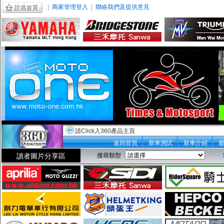
|
商家管理登入
|
聯絡我們及提供意見
請Click入360產品主頁
返回首頁
新車測試
新車介紹
讀者圖片分享區
搜尋類型