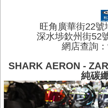
旺角廣華街22號地下 
深水埗欽州街52號地下
網店查詢：wa
SHARK AERON - 
純碳