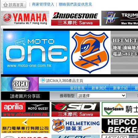
|
商家管理登入
|
聯絡我們及提供意見
請Click入360產品主頁
返回首頁
新車測試
新車介紹
讀者圖片分享區
搜尋類型