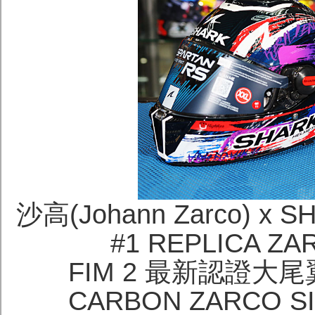
沙高(Johann Zarco) x 
#1 REPLICA ZA
FIM 2 最新認證大尾
CARBON ZARCO