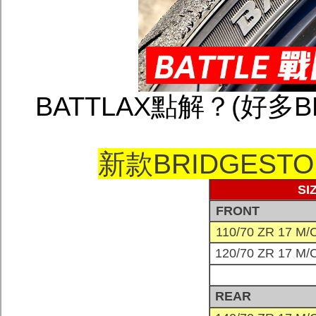
BATTLAX點解？(好多B
新款BRIDGEST
SI
FRONT
110/70 ZR 17 M/
120/70 ZR 17 M/
REAR