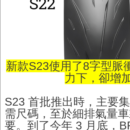
新款S23使用了8字型
力下，卻增
S23 首批推出時，主
需尺碼，至於細排氣量車款
要。到了今年 3 月底，BRI