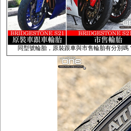
同型號輪胎，原裝跟車與市售輪胎有分別嗎