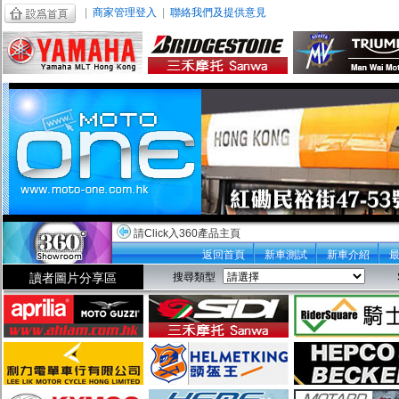
|
商家管理登入
|
聯絡我們及提供意見
請Click入360產品主頁
返回首頁
新車測試
新車介紹
讀者圖片分享區
搜尋類型