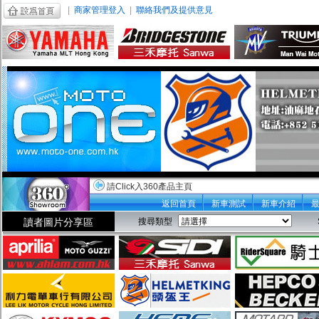
|
商家管理登入
|
聯絡我們及提供意見
請Click入360產品主頁
返回首頁
新車測試
新車介紹
讀者圖片分享區
搜尋類型