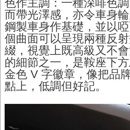
色作主調：一種深啡色調
而帶光澤感，亦令車身輪
鋼製車身作基礎，並以啞
個曲面可以呈現兩種反射
綴，視覺上既高級又不會
的細節之一，是鞍座下方
金色 V 字徽章，像把
點上，低調但好記。