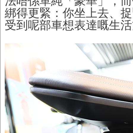
法唔係單純「豪華」，而
綁得更緊：你坐上去、捉
受到呢部車想表達嘅生