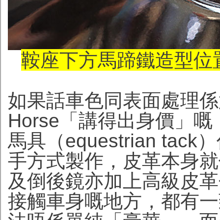
鞍座下方馬蹄鐵造型位置
如果話車色同表面處理係第
Horse「講得出身價」
馬具（equestrian 
手方式製作，皮革本身就
及倒後鏡亦加上高級皮革
接觸車身嘅地方，都有一