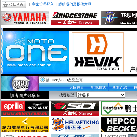
|
商家管理登入
|
聯絡我們及提供意見
請Click入360產品主頁
返回首頁
新車測試
新車介紹
讀者圖片分享區
搜尋類型