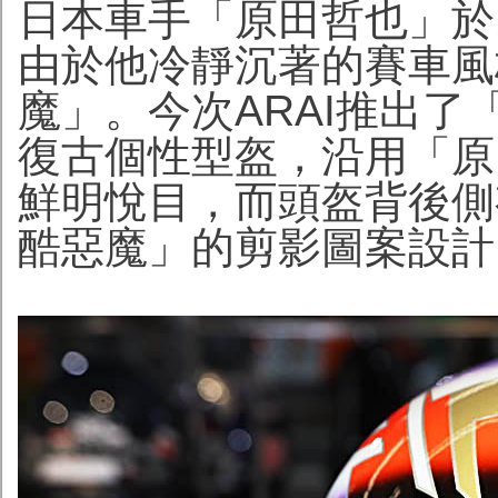
日本車手「原田哲也」於1
由於他冷靜沉著的賽車風
魔」。今次ARAI推出了「Ra
復古個性型盔，沿用「原
鮮明悅目，而頭盔背後側
酷惡魔」的剪影圖案設計