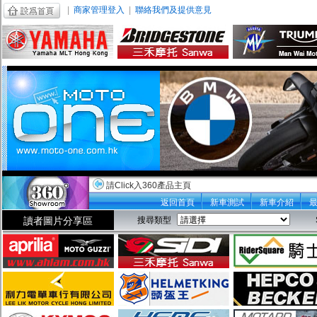
|
商家管理登入
|
聯絡我們及提供意見
請Click入360產品主頁
返回首頁
新車測試
新車介紹
讀者圖片分享區
搜尋類型