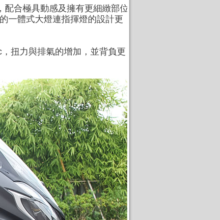
風格，配合極具動感及擁有更細緻部位
代的一體式大燈連指揮燈的設計更
6cc，扭力與排氣的增加，並背負更