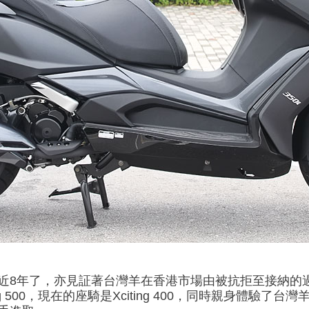
接近8年了，亦見証著台灣羊在香港市場由被抗拒至接納的過
g 500，現在的座騎是Xciting 400，同時親身體驗