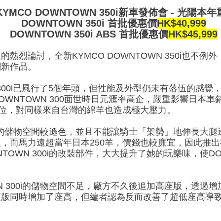
 KYMCO DOWNTOWN 350i新車發佈會 - 光陽本
DOWNTOWN 350i 首批優惠價
HK$40,999
DOWNTOWN 350i ABS 首批優惠價
HK$45,999
熱烈論討，全新KYMCO DOWNTOWN 350i也不例
創新作品。
WN 300i已風行了5個年頭，但性能及外型仍未有落伍的
OWNTOWN 300面世時日元滙率高企，嚴重影響日本車銷路
地位，對同樣來自台灣的綿羊也造成極大壓力。
00i的儲物空間較遜色，並且不能讓騎士「架勢」地伸長大
，而馬力遠超當年日本250羊，價錢也較廉宜，因此推
OWN 300i的改裝部件，大大提升了她的玩樂味，使DOW
N 300i的儲物空間不足，廠方不久後追加高座版，透過
版同時增加了座高，但編者認為反而改善了超低座高導致像