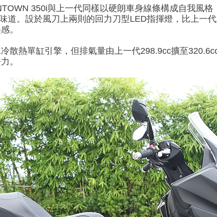
WNTOWN 350i與上一代同樣以硬朗車身線條構成自我
味道。設於風刀上兩則的回力刀型LED指揮燈，比上一
美感。
散熱單缸引擎，但排氣量由上一代298.9cc擴至320.
好力。