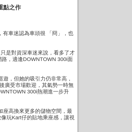
年重點之作
外，有車迷認為車頭很 「冏」，也
感覺，只是對資深車迷來說，看多了才
，適逢DOWNTOWN 300i面
腿巡遊，但她的吸引力仍非常高，
出後廣受市場歡迎，其氣勢一時無
NTOWN 300i熱潮進一步升
增加座高換來更多的儲物空間，最
玩Kart仔的貼地乘座感，讓視