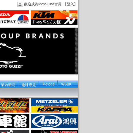
歡迎成為Moto-One會員
|
【登入】
Motogp
WSBK
業內新聞
趣味專題