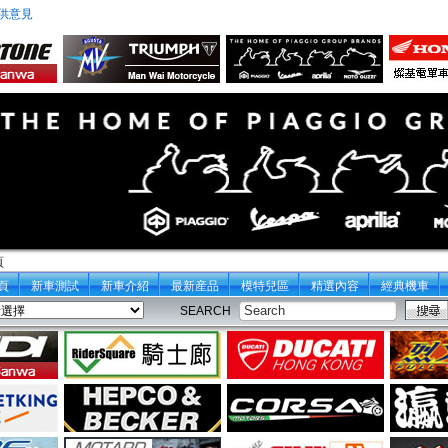
供意見
頁
頁
新車測試
新車介紹
最新産品
模特兒區
精選內容
經典機車
SEARCH