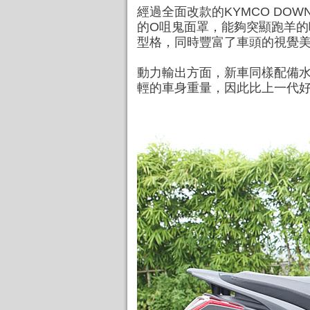
經過全面改款的KYMCO DO
的O咀鬼面罩，能夠突顯跑羊的
型格，同時豐富了車頭的視覺
動力輸出方面，新車同樣配備水冷
輕的車身重量，因此比上一代