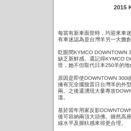
2015
每當有新車面世時，均迎來車迷的
有車迷認為是台灣羊另一大膽
眨眼間KYMCO DOWNTO
缺乏新鮮感。還記得KYMCO D
世，她不但取代日本250羊的
原因是即使DOWNTOWN 3
擁有完全擺脫昔日台灣羊的外型
兩。之後還湧現大量專攻DOWNT
溫。
基於當年用家反影DOWNTOW
後可容納兩頂大頭佛。雖然高座
線水平及握軑感來得更合理。