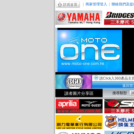
|
商家管理登入
|
聯絡我們及提
請Click入360產品主
返回首
讀者圖片分享區
搜尋類型