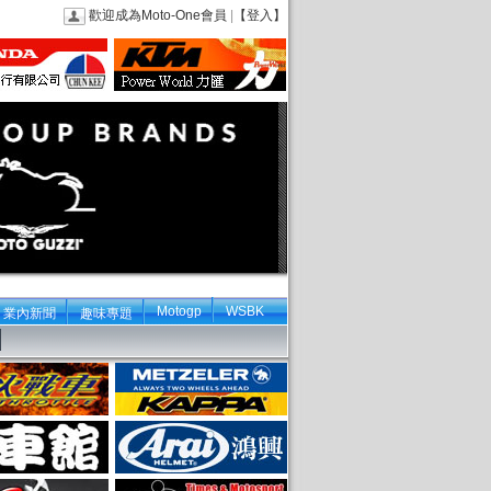
歡迎成為Moto-One會員
|
【登入】
Motogp
WSBK
業內新聞
趣味專題