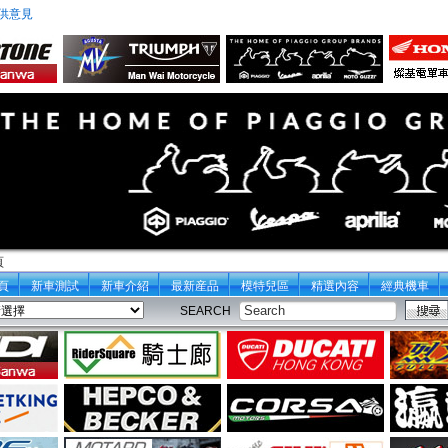
供意見
頁
頁
新車測試
新車介紹
最新産品
模特兒區
精選內容
經典機車
SEARCH