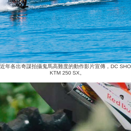
近年各出奇謀拍攝鬼馬高難度的動作影片宣傳，DC SH
KTM 250 SX。