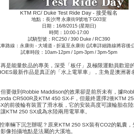
KTM RC/ Duke Test Ride Day - 接受報名
地點：長沙灣 永康街9號地下G03室
日期：16/8/2015 (星期日)
時間：10:00-17:00
試騎型號：RC250 / 390 Duke / RC390
車路線：永康街 - 大埔道 - 折返至永康街 (試車詳細路線將容後公
試車時段：10am-12pm / 1pm-3pm / 3pm-5pm
再是能量飲品的專美，深受「板仔」及極限運動員歡迎的D
OES最新作品是真正的「水上電單車」，主角是澳洲著名特技車手
到Robbie Maddison的效果卻是前所未有，據Robbi
a CR500R及KTM 450 SX-F，但最終選擇2衝KTM
0 SX的前後輪有裝置了滑水板，它的安裝高度可讓輪胎
KTM 250 SX成為水陸兩用電單車。
在海上失控車輛下沉怎辦呢？原來KTM 250 SX裝有CO2的
於影像拍攝地點是法屬的大溪地。