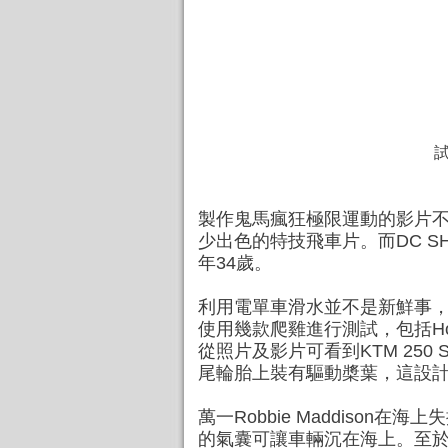
試
製作鬼馬瘋狂極限運動的影片不
少出色的特技飛車片。而DC SH
年34歲。
利用電單車滑水並不是新鮮事，但要做
使用幾款爬雞進行測試，包括Hond
從照片及影片可看到KTM 25
尾輪胎上裝有驅動槳葉，這設計讓
萬一Robbie Maddison
的氣囊可讓車輛沉在海上。至