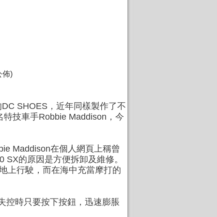
佈)
C SHOES，近年同樣製作了不
Robbie Maddison，今
e Maddison在個人網頁上稱曾
 250 SX的原因是方便拆卸及維修。
在陸地上行駛，而在海中充當摩打的
氣囊，失控時只要按下按鈕，迅速膨脹