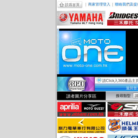
|
商家管理登入
|
聯絡我們及提
請Click入360產品主
返回首
讀者圖片分享區
搜尋類型