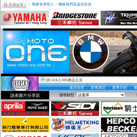
|
商家管理登入
|
聯絡我們及提供意見
請Click入360產品主頁
返回首頁
新車測試
新車介紹
讀者圖片分享區
搜尋類型