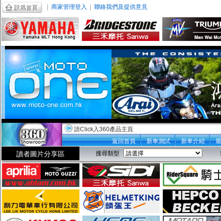
|
商家管理登入
|
聯絡我們及提供意見
請Click入360產品主頁
返回首頁
新車測試
新車介紹
讀者圖片分享區
搜尋類型