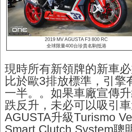
2019 MV AGUSTA F3 800 RC
全球限量400台珍貴名駒抵港
現時所有新領牌的新車
必
比於歐3排放標準，引擎
一半。
。如果車廠宣傳升
跌反升，未必可以吸引車
AGUSTA升級Turismo 
Smart Clutch Sys