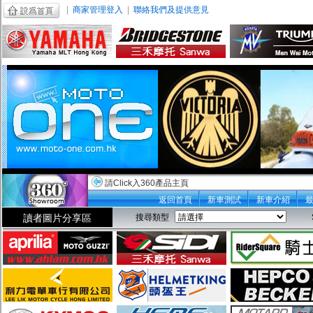
|
商家管理登入
|
聯絡我們及提供意見
請Click入360產品主頁
返回首頁
新車測試
新車介紹
讀者圖片分享區
搜尋類型