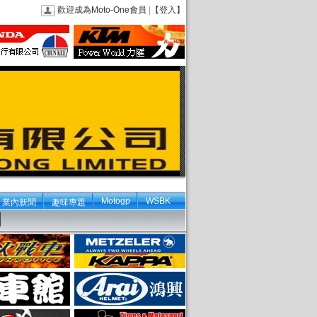
歡迎成為Moto-One會員
|
【登入】
Motogp
WSBK
業內新聞
趣味專題