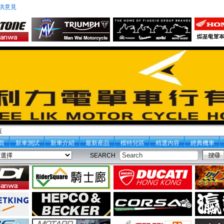
供意見
頁
頁
新車測試
新車介紹
最新産品
模特兒區
精選內容
經典機車
SEARCH