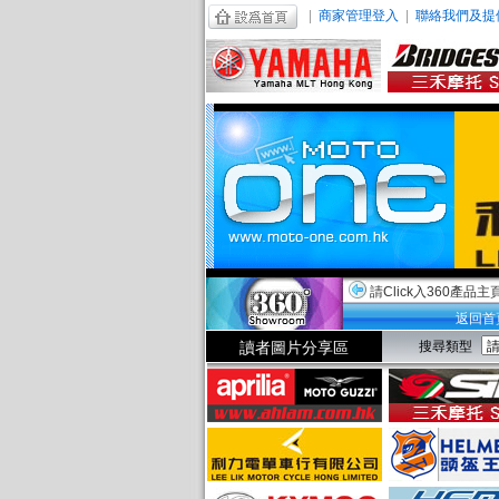
|
商家管理登入
|
聯絡我們及提
請Click入360產品主
返回首
讀者圖片分享區
搜尋類型