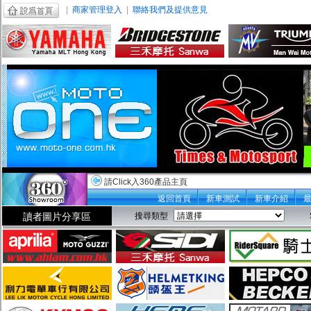
|
商家管理登入
|
聯絡我們及提供意見
請Click入360產品主頁
返回首頁
新車測試
新車介紹
讀者圖片分享區
搜尋類型