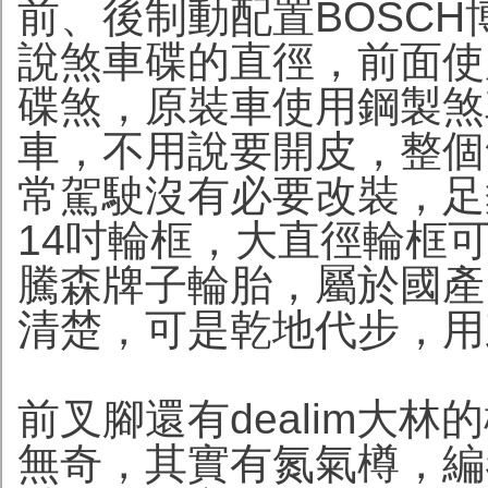
前、後制動配置BOSCH
說煞車碟的直徑，前面使
碟煞，原裝車使用鋼製煞
車，不用說要開皮，整個
常駕駛沒有必要改裝，足
14吋輪框，大直徑輪框
騰森牌子輪胎，屬於國產
清楚，可是乾地代步，用來
前叉腳還有dealim大
無奇，其實有氮氣樽，編