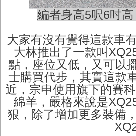
編者身高5呎6吋
大家有沒有覺得這款車有
大林推出了一款叫XQ2
點，座位又低，又可以
士購買代步，其實這款
近，宗申使用旗下的賽科
綿羊，嚴格來說是XQ2
狠，除了增加更多裝備，
XQ