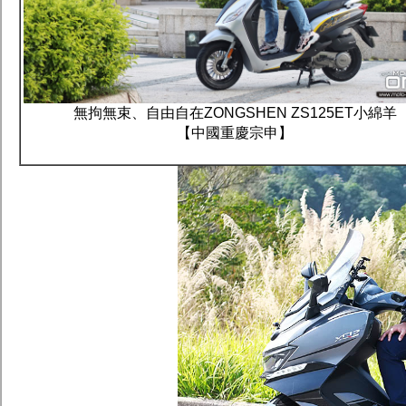
無拘無束、自由自在ZONGSHEN ZS125ET小綿羊
【中國重慶宗申】