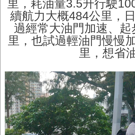
里，耗油量3.5升行駛1
續航力大概484公里，
過經常大油門加速、起步
里，也試過輕油門慢慢加速
里，想省