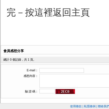
完－按這裡返回主頁
會員感想分享
總計 0 個記錄，共 1 頁。
E-mail：
感想內容：
驗 證 碼：
使用條款
|
私隱條例
|
聯絡我