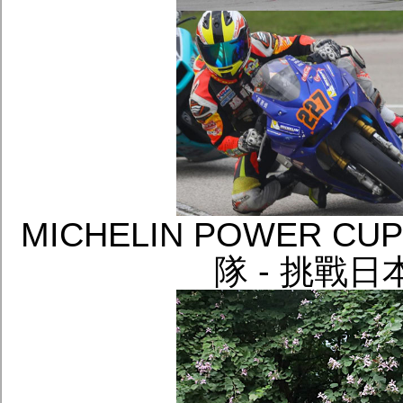
MICHELIN POWER C
隊 - 挑戰