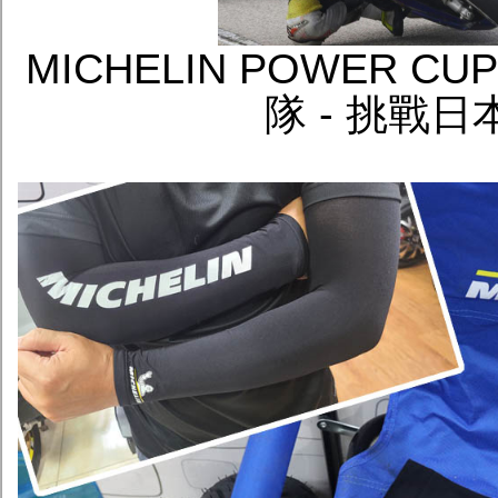
MICHELIN POWER C
隊 - 挑戰