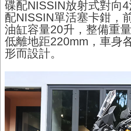
碟配NISSIN放射式對向
配NISSIN單活塞卡鉗
油缸容量20升，整備重量2
低離地距220mm，車
形而設計。