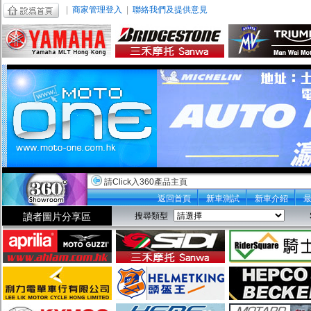
|
商家管理登入
|
聯絡我們及提供意見
請Click入360產品主頁
返回首頁
新車測試
新車介紹
讀者圖片分享區
搜尋類型