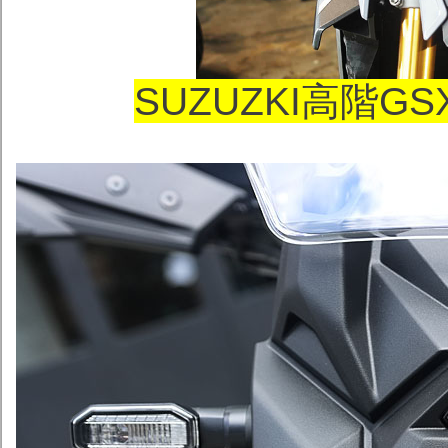
SUZUZKI高階GS