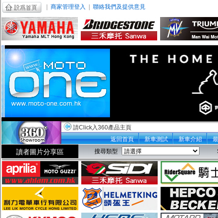
|
商家管理登入
|
聯絡我們及提供意見
請Click入360產品主頁
返回首頁
新車測試
新車介紹
讀者圖片分享區
搜尋類型