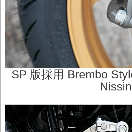
SP 版採用 Brembo S
Niss