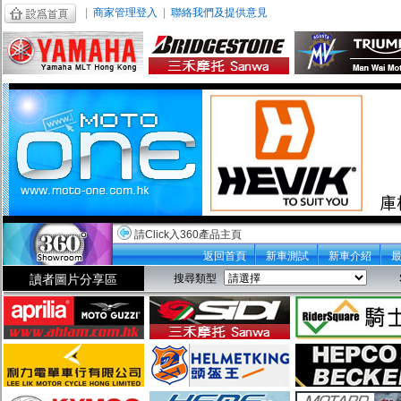
|
商家管理登入
|
聯絡我們及提供意見
請Click入360產品主頁
返回首頁
新車測試
新車介紹
讀者圖片分享區
搜尋類型