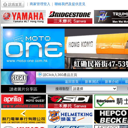
|
商家管理登入
|
聯絡我們及提供意見
請Click入360產品主頁
返回首頁
新車測試
新車介紹
讀者圖片分享區
搜尋類型