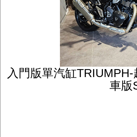
入門版單汽缸TRIUMPH-越
車版S