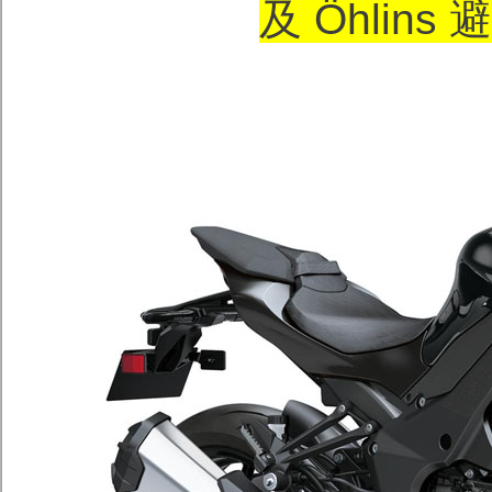
及 Öhlins