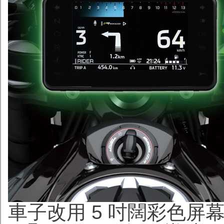
車子改用 5 吋闊彩色屏幕