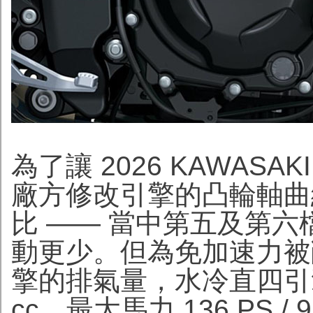
為了讓 2026 KAWASAKI
廠方修改引擎的凸輪軸曲
比 —— 當中第五及第
動更少。但為免加速力被
擎的排氣量，水冷直四引擎由舊 
cc，最大馬力 136 PS / 