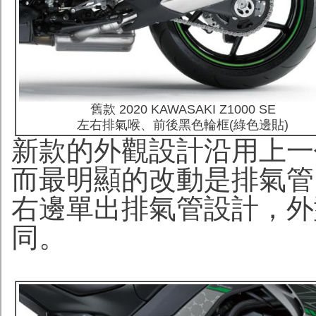
舊款 2020 KAWASAKI Z1000 SE
左右排氣喉
、
前後
黑色
輪框(綠色邊貼)
新款的外觀設計沿用上一代
而最明顯的改動是排氣管
右邊單出排氣管設計，外型與 
同。