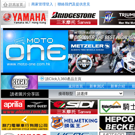
|
商家管理登入
|
聯絡我們及提供意見
請Click入360產品主頁
返回首頁
新車測試
新車介紹
讀者圖片分享區
搜尋類型