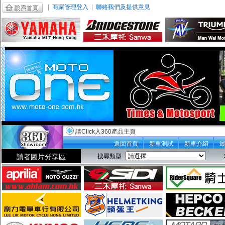
|
商家管理登入
|
聯絡我們及提供意見
請Click入360產品主頁
返回首頁
新車測試
新車介紹
讀者圖片分享區
搜尋類型