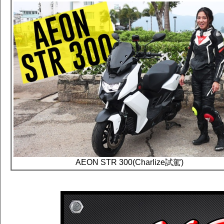
AEON STR 300(Charlize試駕)