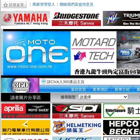
|
商家管理登入
|
聯絡我們及提供意見
請Click入360產品主頁
返回首頁
新車測試
新車介紹
讀者圖片分享區
搜尋類型