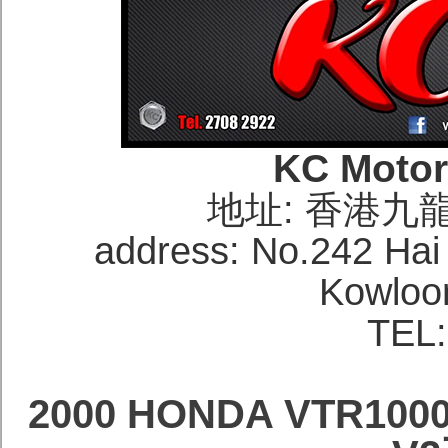
KC Moto
地址: 香港九
address: No.242 Hai
Kowloo
TEL:
2000 HONDA VTR10