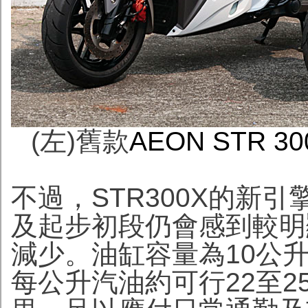
(左)舊款
AEON STR 3
不過，STR300X的新
及起步初段仍會感到較明
減少。油缸容量為10公
每公升汽油約可行22至25