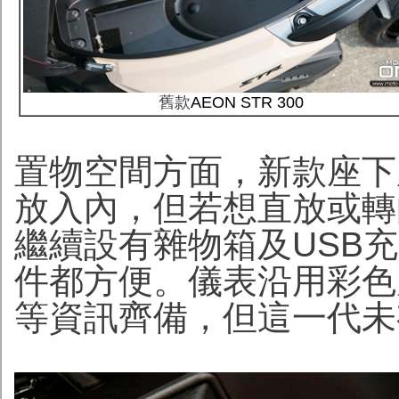
舊款
AEON STR 300
置物空間方面，新款座下
放入內，但若想直放或轉
繼續設有雜物箱及USB
件都方便。儀表沿用彩色
等資訊齊備，但這一代未