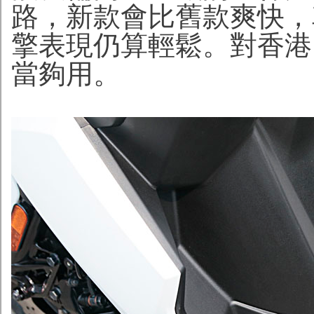
路，新款會比舊款爽快，車
擎表現仍算輕鬆。對香港
當夠用。