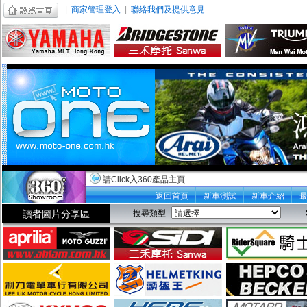
|
商家管理登入
|
聯絡我們及提供意見
請Click入360產品主頁
返回首頁
新車測試
新車介紹
讀者圖片分享區
搜尋類型