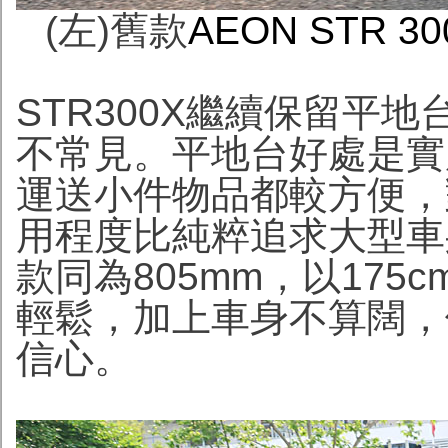
(左)舊款
AEON STR 3
STR300X繼續保留平
不常見。平地台好處是實
運送小件物品都較方便，
用程度比純粹追求大型車
款同為805mm，以17
輕鬆，加上車身不算闊，
信心。