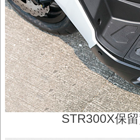
STR300X