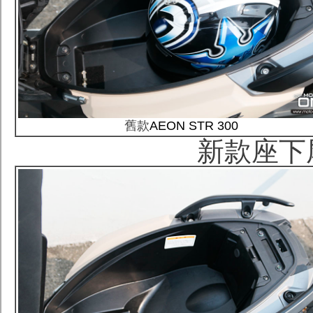
舊款
AEON STR 300
新款座下