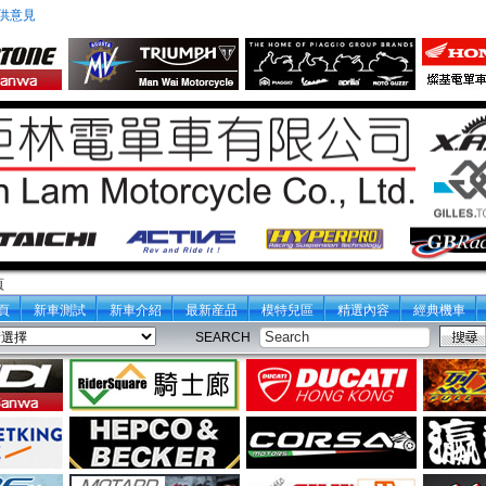
供意見
頁
頁
新車測試
新車介紹
最新産品
模特兒區
精選內容
經典機車
SEARCH