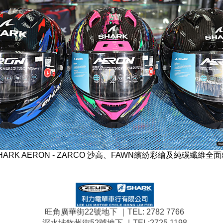
HARK AERON - ZARCO 沙高、FAWN繽紛彩繪及純碳纖維全
旺角廣華街22號地下 ｜TEL: 2782 7766
深水埗欽州街52號地下 ｜TEL:2725 1198