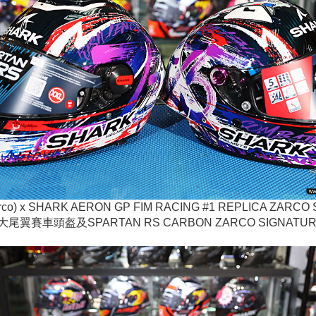
rco) x SHARK AERON GP FIM RACING #1 REPLICA ZARCO
證大尾翼賽車頭盔及SPARTAN RS CARBON ZARCO SIGNA