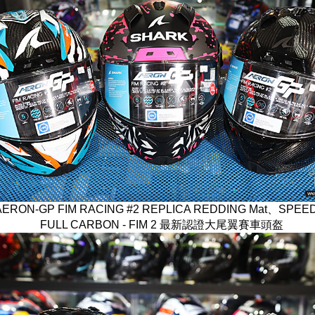
AERON-GP FIM RACING #2 REPLICA REDDING Mat、SPE
FULL CARBON - FIM 2 最新認證大尾翼賽車頭盔