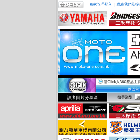
|
商家管理登入
|
聯絡我們及提
請Click入360產品主
返回首
讀者圖片分享區
搜尋類型