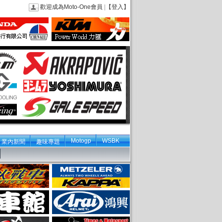
歡迎成為Moto-One會員
|
【登入】
Motogp
WSBK
業內新聞
趣味專題