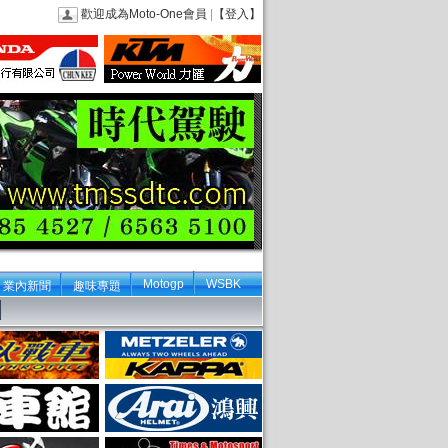
歡迎成為Moto-One會員
|
【登入】
Motogp
WSBK
業內新聞
趣味專題