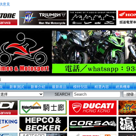
供意見
頁
頁
新車測試
新車介紹
最新産品
模特兒區
精選內容
經典機車
SEARCH