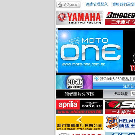
|
商家管理登入
|
聯絡我們及提
請Click入360產品主
返回首
讀者圖片分享區
搜尋類型