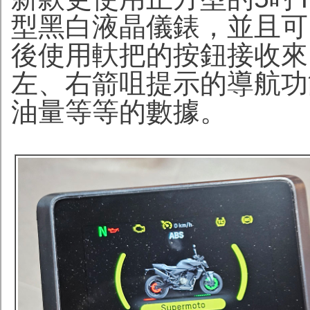
型黑白液晶儀錶，並且可
後使用軑把的按鈕接收來
左、右箭咀提示的導航功
油量等等的數據。