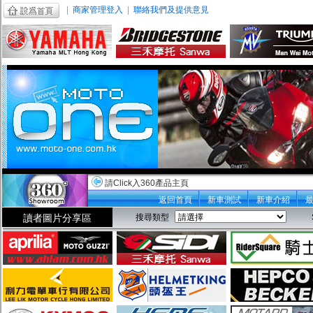
|
商家管理登入
|
聯絡我們及提供意見
請Click入360產品主頁
返回首頁
新車測試
新車介紹
讀者圖片分享區
搜尋類型