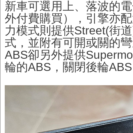
新車可選用上、落波的電
外付費購買），引擎亦配
力模式則提供Street(街道)
式，並附有可開或關的彎
ABS卻另外提供Super
輪的ABS，關閉後輪AB