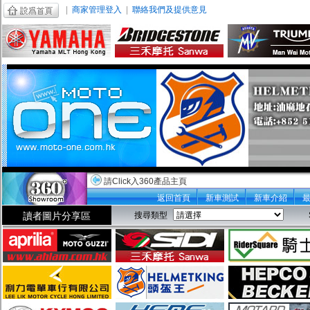
|
商家管理登入
|
聯絡我們及提供意見
請Click入360產品主頁
返回首頁
新車測試
新車介紹
讀者圖片分享區
搜尋類型