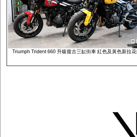
Triumph Trident 660 升級復古三缸街車 紅色及黃色新拉