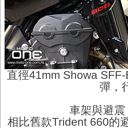
直徑41mm Showa
SF
彈
，行
車架與避震
相比舊款Trident 6