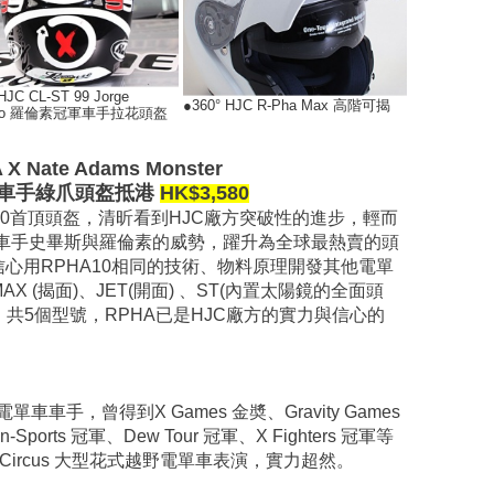
HJC CL-ST 99 Jorge
●360° HJC R-Pha Max 高階可揭
nzo 羅倫素冠軍車手拉花頭盔
 X Nate Adams Monster
車手綠爪頭盔抵港
HK$3,580
A10首頂頭盔，清昕看到HJC廠方突破性的進步，輕而
gp車手史畢斯與羅倫素的威勢，躍升為全球最熱賣的頭
心用RPHA10相同的技術、物料原理開發其他電單
X (揭面)、JET(開面) 、ST(內置太陽鏡的全面頭
盔，共5個型號，RPHA已是HJC廠方的實力與信心的
單車車手，曾得到X Games 金奬、Gravity Games
on-Sports 冠軍、Dew Tour 冠軍、X Fighters 冠軍等
ircus 大型
花式
越野電單車表演，實力超然。