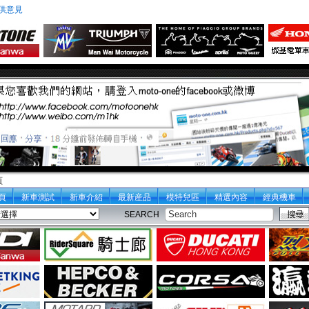
供意見
頁
頁
新車測試
新車介紹
最新産品
模特兒區
精選內容
經典機車
SEARCH