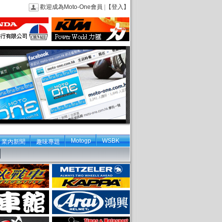
歡迎成為Moto-One會員
|
【登入】
Motogp
WSBK
業內新聞
趣味專題