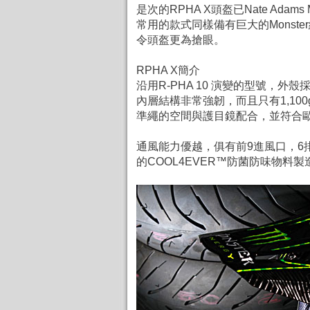
是次的RPHA X頭盔已Nate Adams
常用的款式同樣備有巨大的Monster
令頭盔更為搶眼。
RPHA X簡介
沿用R-PHA 10 演變的型號，
內層結構非常強韌，而且只有1,1
準繩的空間與護目鏡配合，並符合歐盟 
通風能力優越，俱有前9進風口，6
的COOL4EVER™防菌防味物