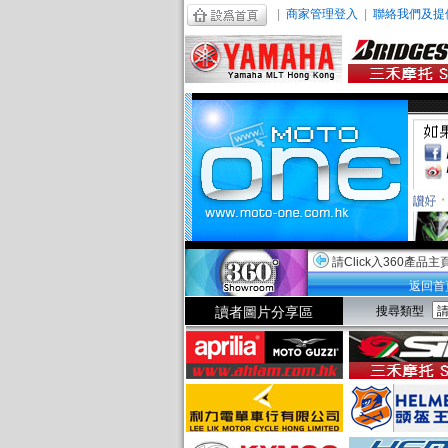
|
商家管理登入
|
聯絡我們及提
請Click入360產品主
返回首
讀者圖片分享區
搜尋類型