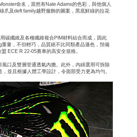
 Monster命名，當然有Nate Adams的色彩，與他個人
綠爪及deft family越野服飾的圖案，黑底鮮綠的拉花
外殼採用碳纖維及各種纖維複合PIM材料結合而成，因此
00g重量，不但輕巧，品質絕不比同類產品遜色，預備
ECE R 22-05賽車的高安全規格。
排風口及雙層管通透氣內膽。此外，內綿選用可拆除
料製造，並且根據人體工學設計，令面部受力更為均勻。