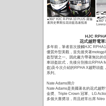
●360° HJC R-PHA 10 PLUS 羅倫
●360° 
素與史畢斯拉花頭盔迅速抵港
Lore
HJC RPHA
花式越野電單
多年前，筆者首次接觸HJC RPH
優質外型美觀，並先後夾著moto
盔型號之一。因此廠方帶著無比的信
車頭盔款式，先後分別推出RPHA MA
盔)及今次介紹的RPHA X越野頭
系列。
Nate Adams簡介
Nate Adams是
美國著名的
花式
越野電
金奬、Triple Crown 冠軍、LG Acti
多個大賽奬項，而且經常出席 Nitro C