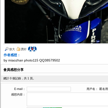
放大
讚好
作者感想：
by miaozhan photo115 QQ38579502
會員感想分享
總計 0 個記錄，共 1 頁。
E-mail：
用戶名：
匿名用
感想內容：