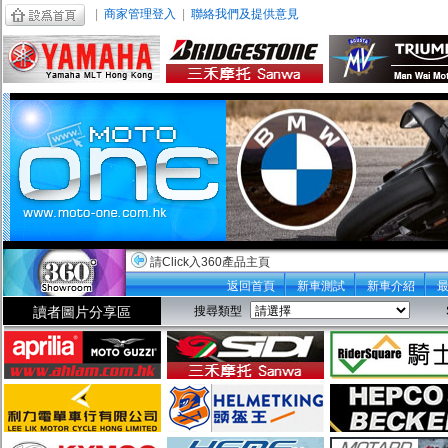
|
商家管理登入
|
聯絡我們及提供意見
請Click入360產品主頁
返回首頁
新車測試
新車介紹
讀者圖片分享區
搜尋類型