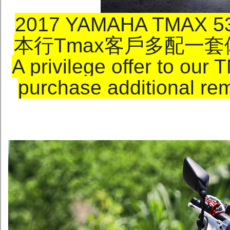
2017 YAMAHA TMAX 
本行Tmax客戶多配一套
A privilege offer to ou
purchase additional re