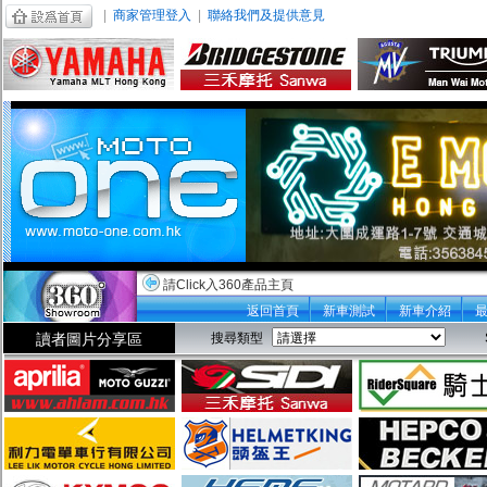
|
商家管理登入
|
聯絡我們及提供意見
請Click入360產品主頁
返回首頁
新車測試
新車介紹
讀者圖片分享區
搜尋類型