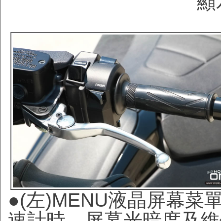
顯
●(左)MENU液晶屏幕
速計時、屏幕光暗度及維修