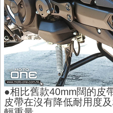
●相比舊款40mm闊的
皮帶在沒有降低耐用度及
輕重量。