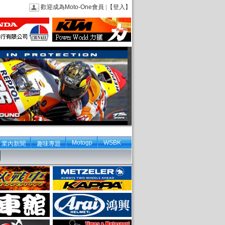
歡迎成為Moto-One會員
|
【登入】
Motogp
WSBK
業內新聞
趣味專題