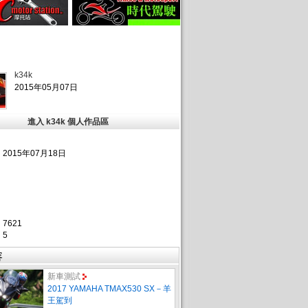
k34k
2015年05月07日
進入 k34k 個人作品區
2015年07月18日
：
：
：
：
：
7621
：
5
容
新車測試
2017 YAMAHA TMAX530 SX－羊
王駕到