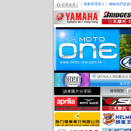
|
商家管理登入
|
聯絡我們及提
請Click入360產品主
返回首
讀者圖片分享區
搜尋類型