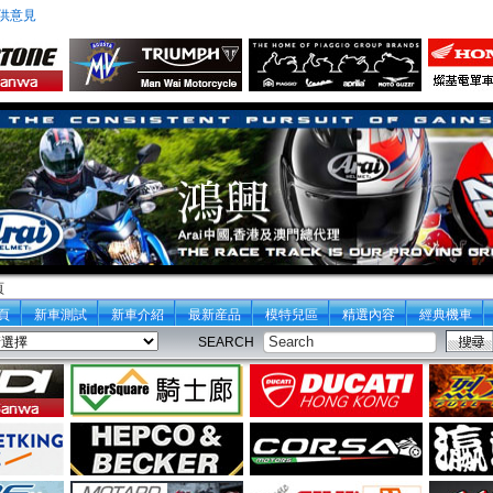
供意見
頁
頁
新車測試
新車介紹
最新産品
模特兒區
精選內容
經典機車
SEARCH