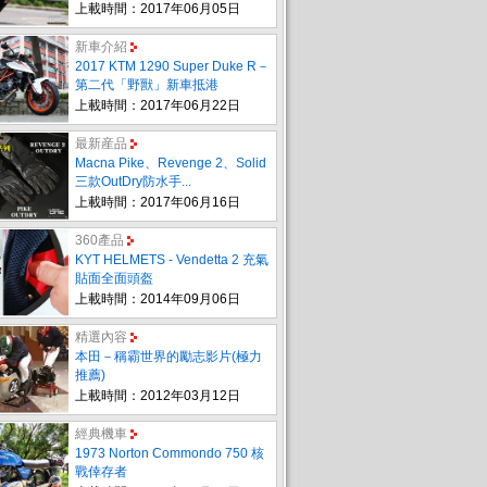
上載時間：2017年06月05日
新車介紹
2017 KTM 1290 Super Duke R－
第二代「野獸」新車抵港
上載時間：2017年06月22日
最新産品
Macna Pike、Revenge 2、Solid
三款OutDry防水手...
上載時間：2017年06月16日
360產品
KYT HELMETS - Vendetta 2 充氣
貼面全面頭盔
上載時間：2014年09月06日
精選內容
本田－稱霸世界的勵志影片(極力
推薦)
上載時間：2012年03月12日
經典機車
1973 Norton Commondo 750 核
戰倖存者