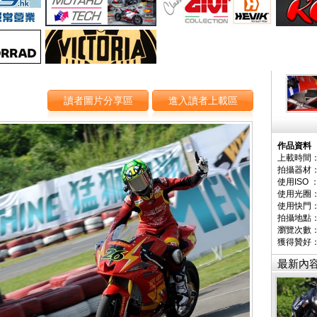
讀者圖片分享區
進入讀者上載區
作品資料
上載時間：
拍攝器材
使用ISO 
使用光圈
使用快門
拍攝地點
瀏覽次數：
獲得贊好
最新內