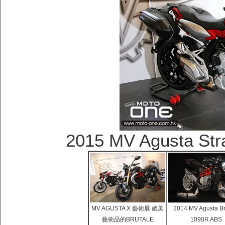
2015 MV Agusta 
MV AGUSTA X 藝術展 媲美
2014 MV Agusta Br
藝術品的BRUTALE
1090R ABS