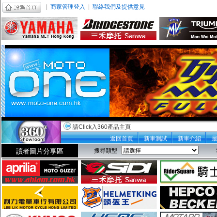
|
商家管理登入
|
聯絡我們及提供意見
請Click入360產品主頁
返回首頁
新車測試
新車介紹
讀者圖片分享區
搜尋類型