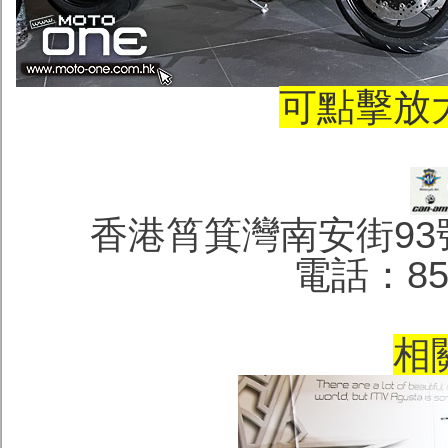
可點擊放
香港筲箕灣南安街93
電話：852 
相