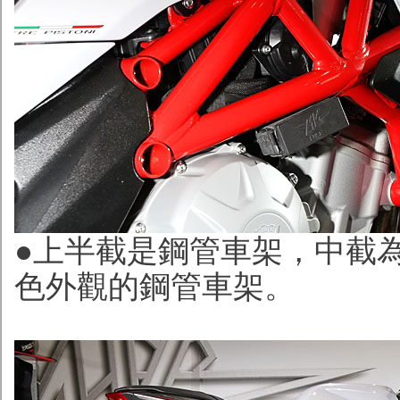
●上半截是鋼管車架，中截為
色外觀的鋼管車架。