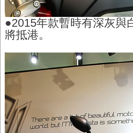
●2015年款暫時有
深灰與
將抵港
。