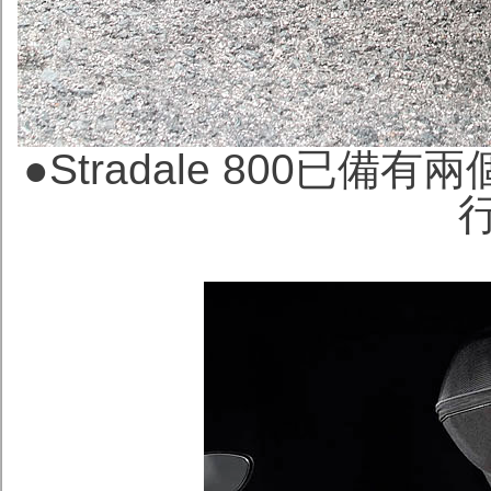
●
Stradale 800已