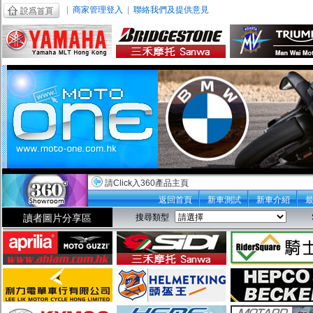
|
商家管理登入
|
聯絡我們及提供意見
請Click入360產品主頁
返回首頁
新車測試
新車介紹
讀者圖片分享區
搜尋類型