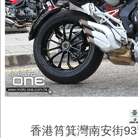
香港筲箕灣南安街93