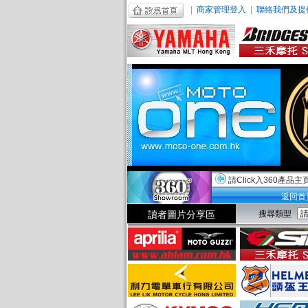
|
商家管理登入
|
聯絡我們及提
請Click入360產品主
返回首
讀者圖片分享區
搜尋類型