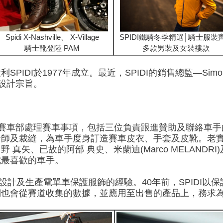
Spidi X-Nashville、 X-Village
SPIDI鐵騎冬季精選│騎士服裝
騎士靴登陸 PAM
多款男裝及女裝褸款
IDI於1977年成立。最近，SPIDI的銷售總監—Simo
的設計宗旨。
特設賽車部處理賽車事項，包括三位負責跟進贊助及聯絡車
計師及裁縫，為車手度身訂造賽車皮衣、手套及皮靴。老
、已故的阿部 典史、米蘭迪(Marco MELANDRI)及艾華
我最喜歡的車手。
豐富設計及生產電單車保護服飾的經驗。40年前，SPIDI
們也會從賽道收集的數據，並應用至出售的產品上，務求