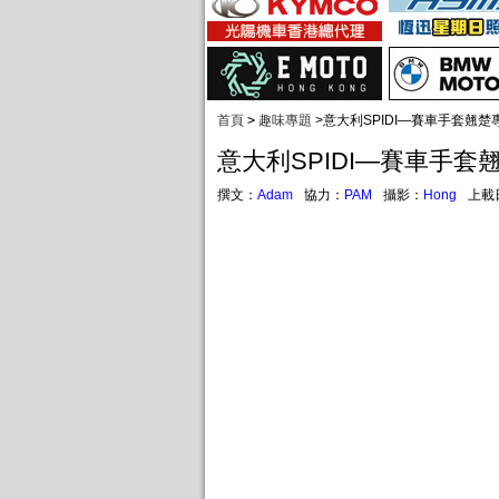
首頁
>
趣味專題
>
意大利SPIDI—賽車手套翹楚
意大利SPIDI—賽車手套
撰文：
Adam
協力：
PAM
攝影：
Hong
上載