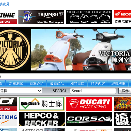
供意見
頁
頁
新車測試
新車介紹
最新産品
模特兒區
精選內容
經典機車
SEARCH