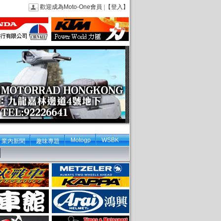
歡迎成為Moto-One會員
|
【登入】
Motogp
WSBK
業內新聞
趣味專題