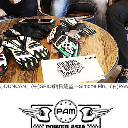
-DUNCAN、(中)SPIDI銷售總監—Simone Fin、(右)P