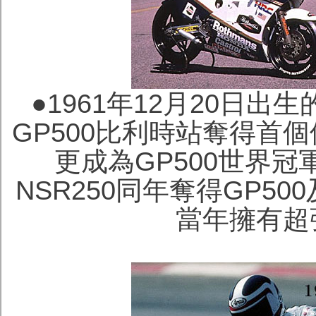
●
1961年12月20日出
GP500比利時站奪得首
更成為GP500世界冠軍
NSR250同年奪得GP5
當年擁有超