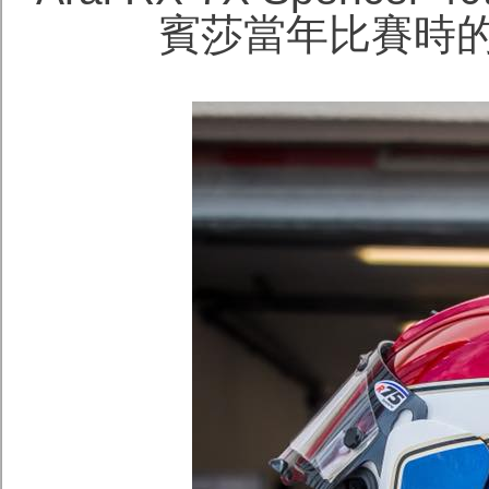
賓莎當年比賽時