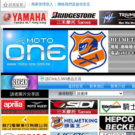
|
商家管理登入
|
聯絡我們及提供意見
請Click入360產品主頁
返回首頁
新車測試
新車介紹
讀者圖片分享區
搜尋類型