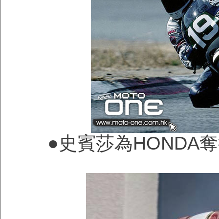
●史賓莎為HONDA奪