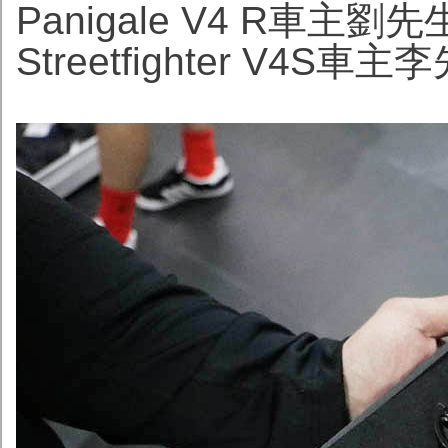
Panigale V4 R車主劉先生
Streetfighter V4S車