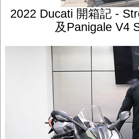
2022 Ducati 開箱記 - Stre
及Panigale 