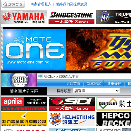
|
商家管理登入
|
聯絡我們及提供意見
請Click入360產品主頁
返回首頁
新車測試
新車介紹
讀者圖片分享區
搜尋類型