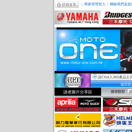
|
商家管理登入
|
聯絡我們及提
請Click入360產品主
返回首
讀者圖片分享區
搜尋類型