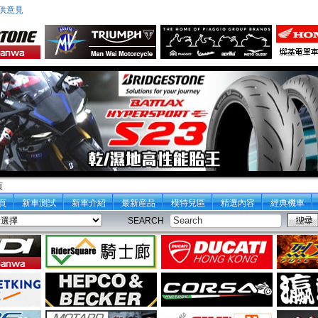
供意見
頁
頁
新車測試
新車介紹
最新産品
模特兒區
精選內容
經典機車
SEARCH