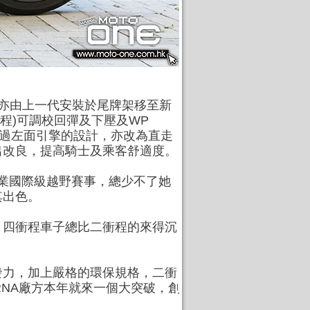
揮燈亦由上一代安裝於尾牌架移至新
行程)可調校回彈及下壓及WP
是擾過左面引擎的設計，亦改為直走
出改良，提高騎士及乘客舒適度。
至專業國際級越野賽事，總少不了她
其出色。
，四衝程車子總比二衝程的來得沉
發力，加上嚴格的環保規格，二衝
RNA廠方本年就來一個大突破，創