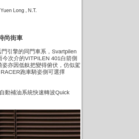
 , Yuen Long , N.T.
9
ER時尚街車
4活門引擎的同門車系，Svartpilen
介的VITPILEN 401白箭側
，而騎姿亦因低軚把變得俯伏，仿似駕
FE RACER跑車騎姿側可選擇
已備有自動補油系統快速轉波Quick