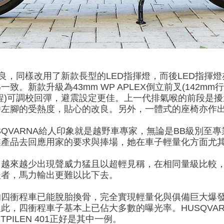
然作出改良，同樣改用了新款長型的LED指揮燈，而後LED指
。新款升級為43mm WP APLEX倒立前叉(142mm
m行程)可調校回彈，避震設定更佳。上一代排氣喉的前段
時左腳的受熱度，貼心的改良。另外，一體式的座椅亦作
USQVARNA給人印象就是越野車專家，無論是BB級別
業產品去回應用家的要求與捧場，她在車子輕量化方面尤
，越來越少出現聲威力猛且以超輕見稱，在相同量級比較
後者，馬力輸出更難以比下去。
的四衝程車已能脫胎換骨，完全實現輕量化與俱備巨大爆
此，四衝程車子基本上已佔大多數的曝光率。HUSQVA
PILEN 401正好是其中一例。