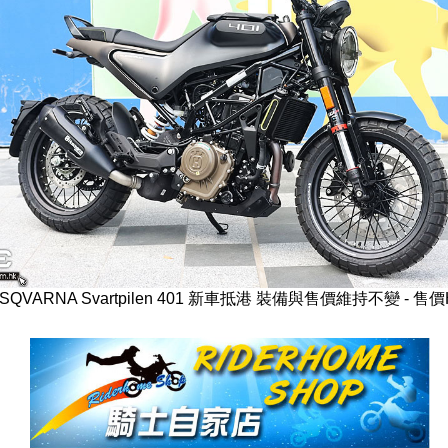
USQVARNA Svartpilen 401 新車抵港 裝備與售價維持不變 - 售價H