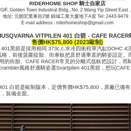
RIDERHOME SHOP 騎士自家店
, G/F, Golden Town Industrial Bldg., No. 2 Wang Yip Street East
地址: 元朗宏業東街2號 錦城工業大廈地下A室 Tel: 2443-947
E-mail address : riderhomeshop@gmail.com
 HUSQVARNA VITPILEN 401 白箭 - CAFE RAC
售價HK$75,800 (2023歐制)
pilen 401黑箭是採用相同 373c.c.水冷四衝程單汽缸DOHC 
行者的風格，前後菠蘿紋胎、街車軚把及舒適畢直的騎姿設定。而今次
前後常用的街胎、CAFE RACER常見的分離式低軚把設計
bler風格舒適騎姿選Svartpilen 401黑箭，想玩CA
PILEN 401 白箭是歐制版本，定價售價HK$75,800，原廠
護板，裝備全面。