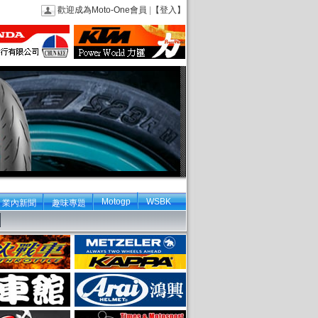
歡迎成為Moto-One會員
|
【登入】
Motogp
WSBK
業內新聞
趣味專題