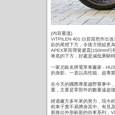
(內容重溫)
VITPILEN 401 白箭當
款的尾燈下方，令後方燈組更為一致
APEX單筒彈簧避震(150m
車底的下方，好處是減低乘騎
一家北歐名牌電單車廠家 - H
的身影。一直以高性能、超專
在今天的國際專業越野賽事中
重，主要是零部件的數量遠超
經過廠方多年來的努力，現今
程車子實不易擠身其中。有見及
新推出外形嶄新的街車系列，VIT