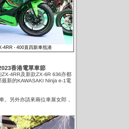
ZX-4RR - 400直四新車抵港
- 2023香港電單車節
4RR及新款ZX-6R 636亦都
WASAKI Ninja e-1電
等多款街車。另外亦請來兩位車展女郎，