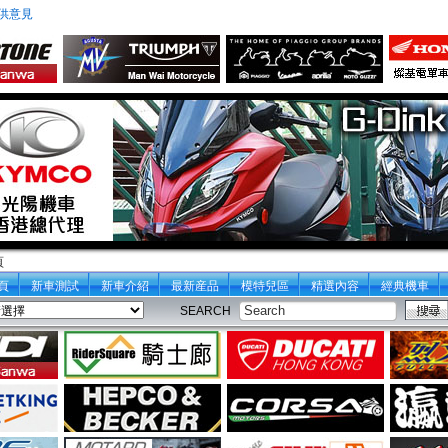
供意見
頁
頁
新車測試
新車介紹
最新産品
模特兒區
精選內容
經典機車
SEARCH