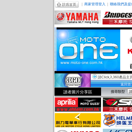
|
商家管理登入
|
聯絡我們及提
請Click入360產品主
返回首
讀者圖片分享區
搜尋類型