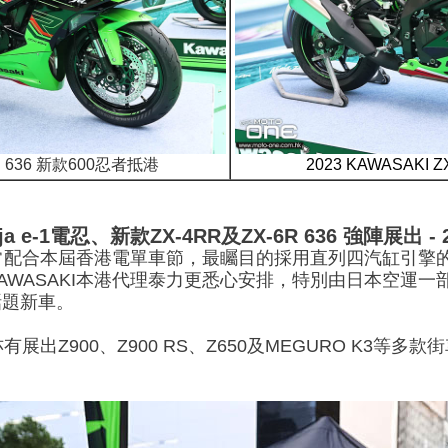
6R 636 新款600忍者抵港
2023 KAWASAKI 
nja e-1電忍、新款ZX-4RR及ZX-6R 636 強陣展出 
常配合本屆香港電單車節，最矚目的採用直列四汽缸引擎的ZX-
ASAKI本港代理泰力更悉心安排，特別由日本空運一部最新的KA
話題新車。
有展出Z900、Z900 RS、Z650及MEGURO K3