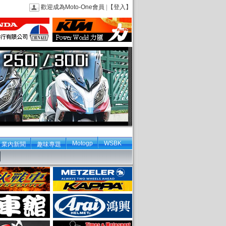
歡迎成為Moto-One會員
|
【登入】
Motogp
WSBK
業內新聞
趣味專題