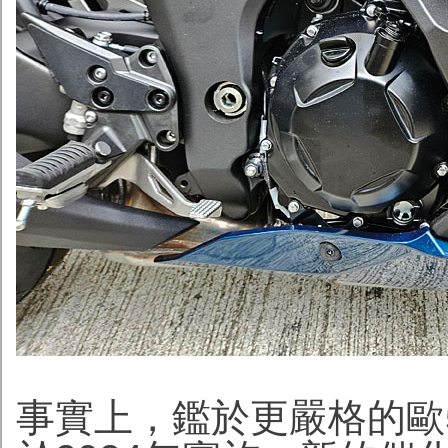
事實上，鑑於更嚴格的歐5+ 