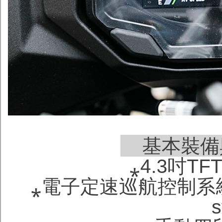
基本裝備
⁎4.3吋T
⁎電子定速巡航控制系統(Kawa
s