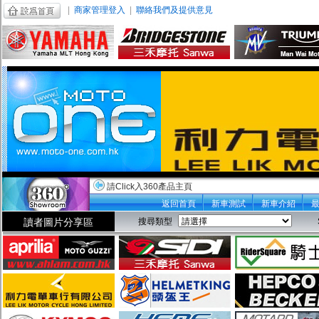
|
商家管理登入
|
聯絡我們及提供意見
請Click入360產品主頁
返回首頁
新車測試
新車介紹
讀者圖片分享區
搜尋類型