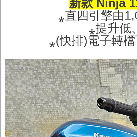
新款 Ninja
⁎直四引擎由1,0
⁎提升低
⁎(快排)電子轉