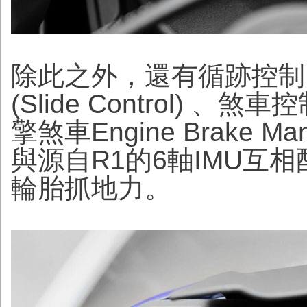
除此之外，還有循跡控制 (Tra
(Slide Control) 、煞車
擎煞車Engine Brake Ma
與源自R1的6軸IMU互
輪胎抓地力。