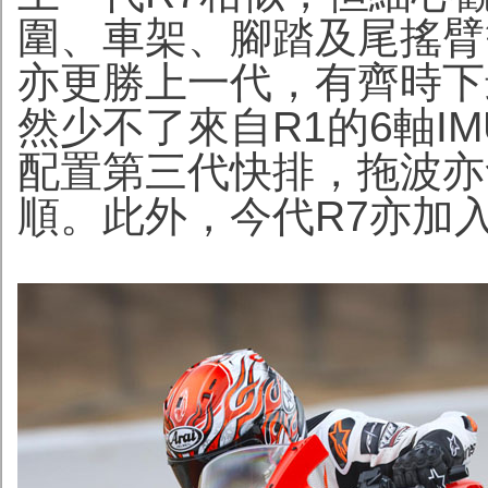
圍、車架、腳踏及尾搖臂
亦更勝上一代，有齊時下
然少不了來自R1的6軸I
配置第三代快排，拖波亦
順。此外，今代R7亦加入