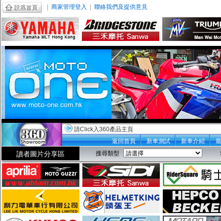
|
商家管理登入
|
聯絡我們及提供意見
請Click入360產品主頁
返回首頁
新車測試
新車介紹
讀者圖片分享區
搜尋類型