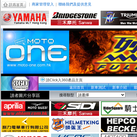
|
商家管理登入
|
聯絡我們及提供意見
請Click入360產品主頁
返回首頁
新車測試
新車介紹
讀者圖片分享區
搜尋類型