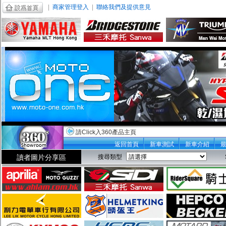
|
商家管理登入
|
聯絡我們及提供意見
請Click入360產品主頁
返回首頁
新車測試
新車介紹
讀者圖片分享區
搜尋類型