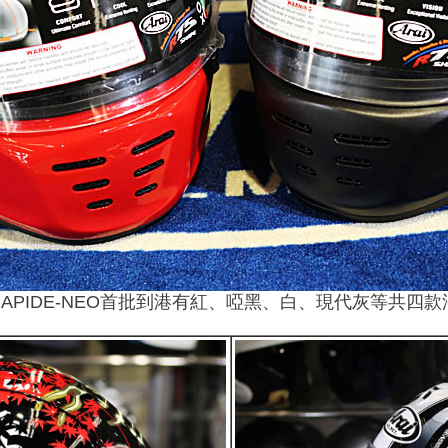
款RAPIDE-NEO首批到港有紅、啞黑、白、現代灰等共四