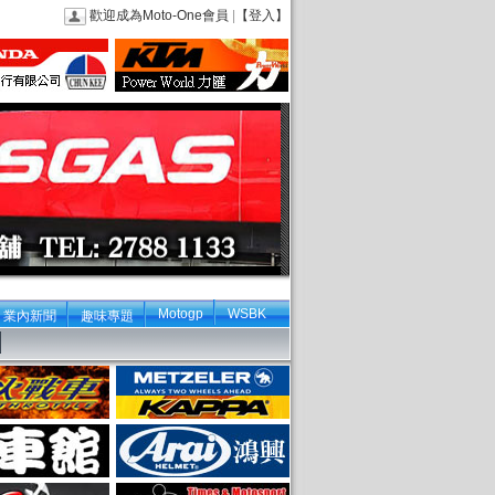
歡迎成為Moto-One會員
|
【登入】
Motogp
WSBK
業內新聞
趣味專題