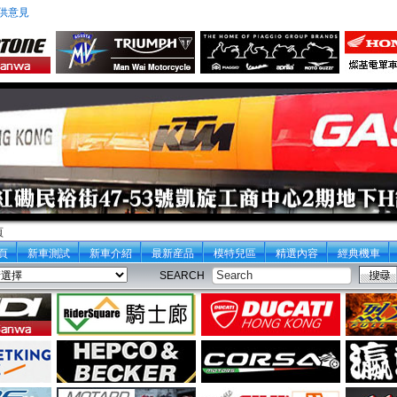
供意見
頁
頁
新車測試
新車介紹
最新産品
模特兒區
精選內容
經典機車
SEARCH