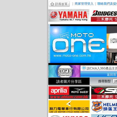
|
商家管理登入
|
聯絡我們及提
請Click入360產品主
返回首
讀者圖片分享區
搜尋類型