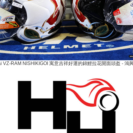
ai VZ-RAM NISHIKIGOI 寓意吉祥好運的錦鯉拉花開面頭盔 - 