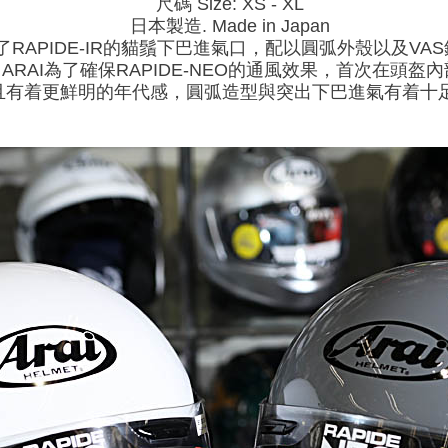
尺碼 Size: XS - XL
日本製造. Made in Japan
O延續了RAPIDE-IR的貓鬚下巴進氣口，配以圓弧外殼以及
RAI為了確保RAPIDE-NEO的通風效果，首次在頭盔內
素並且有着更鮮明的年代感，圓弧造型與突出下巴進氣有着十