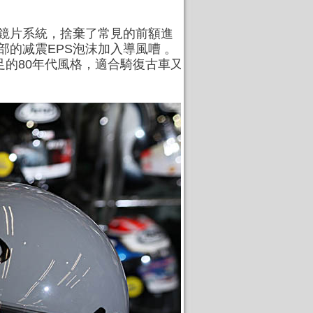
VAS鏡片系統，捨棄了常見的前額進
部的减震EPS泡沫加入導風嘈 。
足的80年代風格，適合騎復古車又