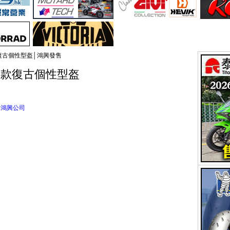
新款復古個性型盔│鴻興發售
│全新款復古個性型盔
：
鴻興公司