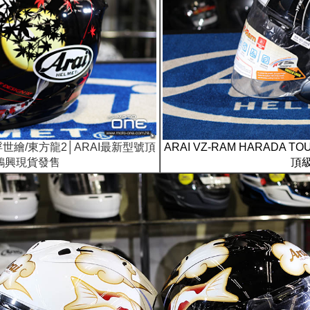
2│新浮世繪/東方龍2│ARAI最新型號頂
ARAI VZ-RAM HARADA TO
鴻興現貨發售
頂