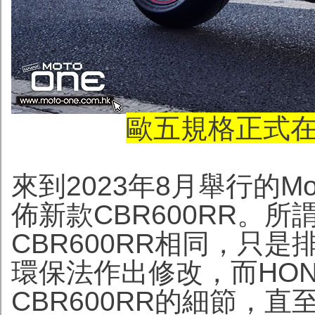
歐五規格正式在
來到2023年8月舉行的M
佈新款CBR600RR。所
CBR600RR相同，只
環保法作出修改，而HO
CBR600RR的細節，