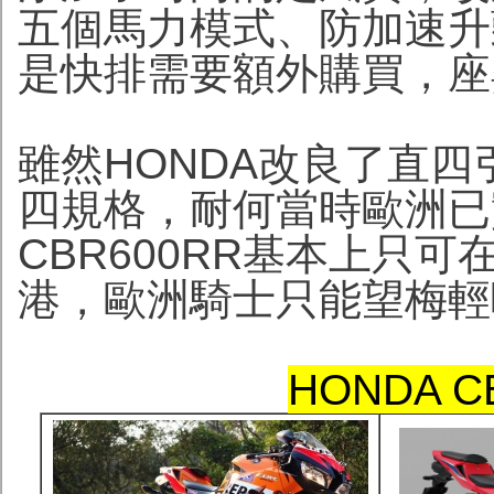
五個馬力模式、防加速升
是快排需要額外購買，座
雖然HONDA改良了直
四規格，耐何當時歐洲已
CBR600RR基本上只
港，歐洲騎士只能望梅輕
HONDA 