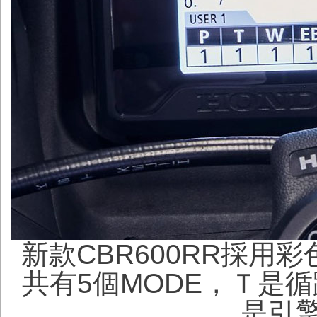
新款CBR600RR採用
共有5個MODE，Ｔ是
是引