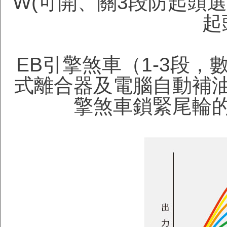
W(可開、關3段防起頭
起
EB引擎煞車（1-3段
式離合器及電腦自動補
擎煞車鎖緊尾輪