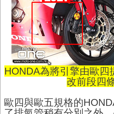
HONDA為將引擎由歐
改前段四
歐四與歐五規格的HONDA
了排氣管稍有分別之外，