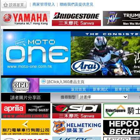
|
商家管理登入
|
聯絡我們及提供意見
請Click入360產品主頁
返回首頁
新車測試
新車介紹
讀者圖片分享區
搜尋類型