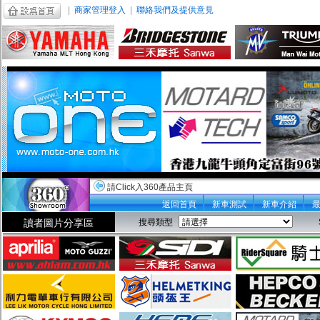
|
商家管理登入
|
聯絡我們及提供意見
請Click入360產品主頁
返回首頁
新車測試
新車介紹
讀者圖片分享區
搜尋類型