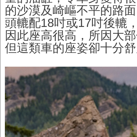
的沙漠及崎嶇不平的路面
頭轆配18吋或17吋後
因此座高很高，所因大部
但這類車的座姿卻十分舒